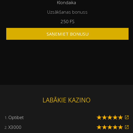
Klondaika
Uzsākšanas bonuss
250 FS
SAŅEMIET BONUSU
LABĀKIE KAZINO
Optibet
1.
X3000
2.